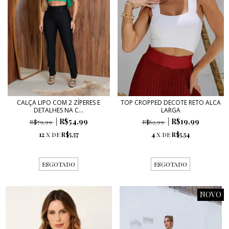
CALÇA LIPO COM 2 ZÍPERES E
TOP CROPPED DECOTE RETO ALCA
DETALHES NA C...
LARGA
R$54,99
R$19,99
R$79,99
R$62,99
12
X DE
R$5,57
4
X DE
R$5,54
ESGOTADO
ESGOTADO
NOVO