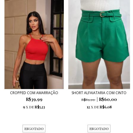
CROPPED COM AMARRAÇÃO
SHORT ALFAIATARIA COM CINTO
R$39,99
R$60,00
R$89,99
9
X DE
R$5,23
12
X DE
R$6,08
ESGOTADO
ESGOTADO