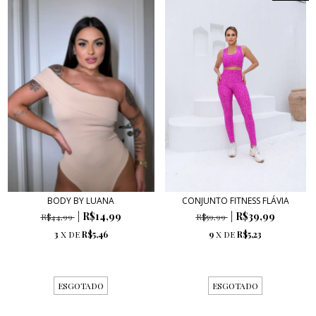
BODY BY LUANA
CONJUNTO FITNESS FLÁVIA
R$14,99
R$39,99
R$44,99
R$59,99
3
X DE
R$5,46
9
X DE
R$5,23
ESGOTADO
ESGOTADO