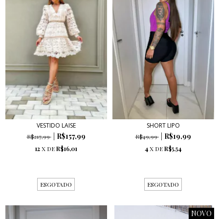
VESTIDO LAISE
SHORT LIPO
R$157,99
R$19,99
R$217,99
R$49,99
12
X DE
R$16,01
4
X DE
R$5,54
ESGOTADO
ESGOTADO
NOVO