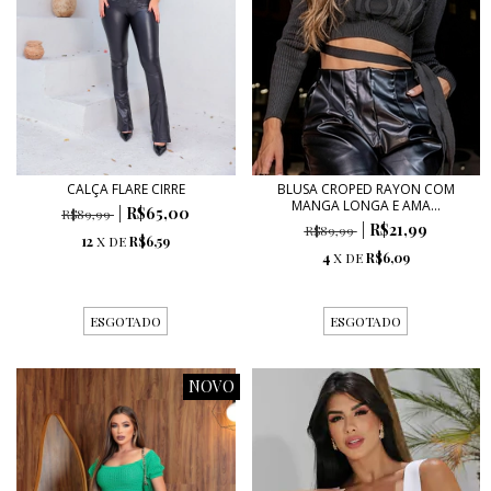
CALÇA FLARE CIRRE
BLUSA CROPED RAYON COM
MANGA LONGA E AMA...
R$65,00
R$89,99
R$21,99
R$89,99
12
X DE
R$6,59
4
X DE
R$6,09
ESGOTADO
ESGOTADO
NOVO