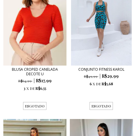
BLUSA CROPED CANELADA
CONJUNTO FITNESS KAROL
DECOTE U
R$29,99
R$49,99
R$17,99
R$64,99
6
X DE
R$5,68
3
X DE
R$6,55
ESGOTADO
ESGOTADO